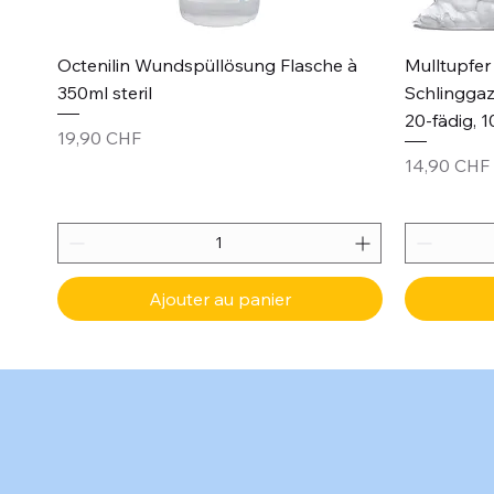
Aperçu rapide
Octenilin Wundspüllösung Flasche à
Mulltupfer 
350ml steril
Schlinggaz
20-fädig, 1
Prix
19,90 CHF
Prix
14,90 CHF
Ajouter au panier