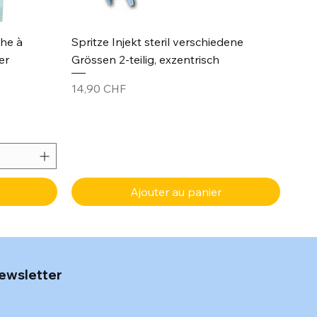
Aperçu rapide
che à
Spritze Injekt steril verschiedene
er
Grössen 2-teilig, exzentrisch
Prix
14,90 CHF
Ajouter au panier
ewsletter