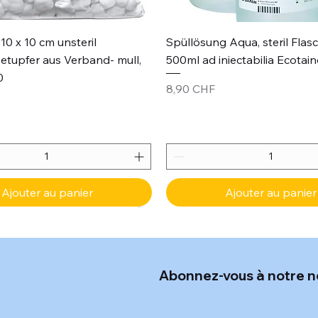
Aperçu rapide
Aperçu rapide
10 x 10 cm unsteril
Spüllösung Aqua, steril Flas
etupfer aus Verband- mull,
500ml ad iniectabilia Ecotain
0
Prix
8,90 CHF
Ajouter au panier
Ajouter au panier
Abonnez-vous à notre n