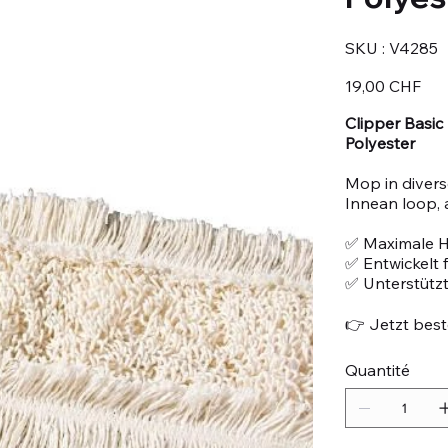
SKU
SKU :
V4285
V4285
Prix
19,00 CHF
Clipper Basi
Polyester
Mop in diver
Innean loop, 
✅ Maximale H
✅ Entwickelt
✅ Unterstützt
👉 Jetzt beste
Quantité