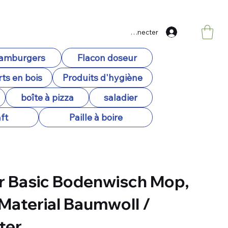
Se connecter
hamburgers
Flacon doseur
ts en bois
Produits d'hygiène
boîte à pizza
saladier
ft
Paille à boire
r Basic Bodenwisch Mop,
Material Baumwoll /
ter