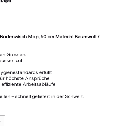
c Bodenwisch Mop, 50 cm Material Baumwoll /
sen Grössen.
aussen cut.
ygienestandards erfüllt
 für höchste Ansprüche
 effiziente Arbeitsabläufe
llen – schnell geliefert in der Schweiz.