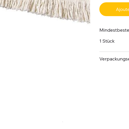
Ajoute
Mindestbest
1 Stück
Verpackungse