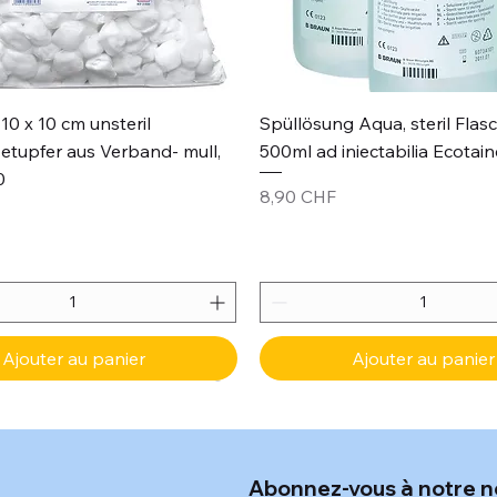
Aperçu rapide
Aperçu rapide
10 x 10 cm unsteril
Spüllösung Aqua, steril Flas
etupfer aus Verband- mull,
500ml ad iniectabilia Ecotain
0
Prix
8,90 CHF
Ajouter au panier
Ajouter au panier
Abonnez-vous à notre n