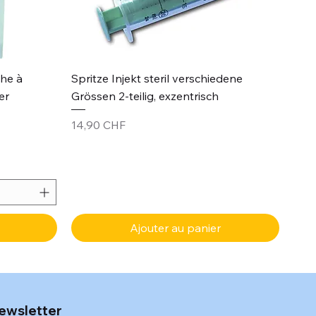
Aperçu rapide
che à
Spritze Injekt steril verschiedene
er
Grössen 2-teilig, exzentrisch
Prix
14,90 CHF
Ajouter au panier
ewsletter