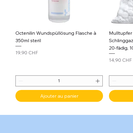
Aperçu rapide
Octenilin Wundspüllösung Flasche à
Mulltupfer 
350ml steril
Schlinggaz
20-fädig, 1
Prix
19,90 CHF
Prix
14,90 CHF
Ajouter au panier