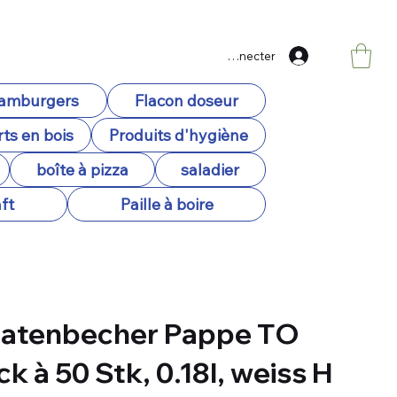
Se connecter
hamburgers
Flacon doseur
ts en bois
Produits d'hygiène
boîte à pizza
saladier
ft
Paille à boire
atenbecher Pappe TO
k à 50 Stk, 0.18l, weiss H