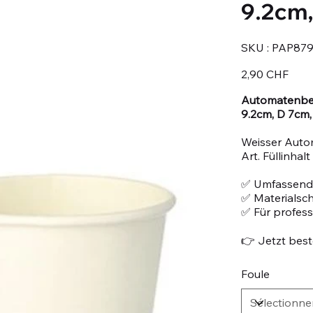
9.2cm,
SKU
SKU :
PAP87
PAP87906
Prix
2,90 CHF
Automatenbec
9.2cm, D 7cm,
Weisser Auto
Art. Füllinhalt
✅ Umfassend
✅ Materialsc
✅ Für profes
👉 Jetzt beste
Foule