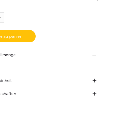
r au panier
ellmenge
inheit
schaften