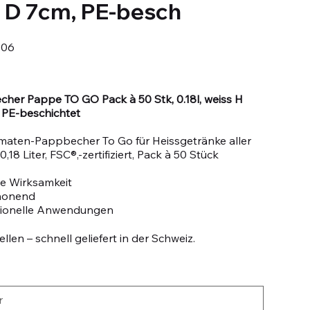
 D 7cm, PE-besch
906
her Pappe TO GO Pack à 50 Stk, 0.18l, weiss H
 PE-beschichtet
maten-Pappbecher To Go für Heissgetränke aller
 0,18 Liter, FSC®,-zertifiziert, Pack à 50 Stück
e Wirksamkeit
honend
sionelle Anwendungen
llen – schnell geliefert in der Schweiz.