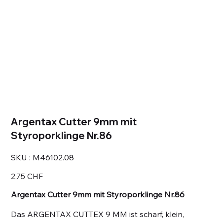
Argentax Cutter 9mm mit
Styroporklinge Nr.86
SKU
SKU :
M46102.08
M46102.08
Prix
2,75 CHF
Argentax Cutter 9mm mit Styroporklinge Nr.86
Das ARGENTAX CUTTEX 9 MM ist scharf, klein,