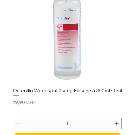
Octenilin Wundspüllösung Flasche à 350ml steril
Prix
19,90 CHF