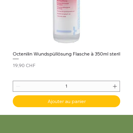
Octenilin Wundspüllösung Flasche à 350ml steril
Prix
19,90 CHF
Ajouter au panier