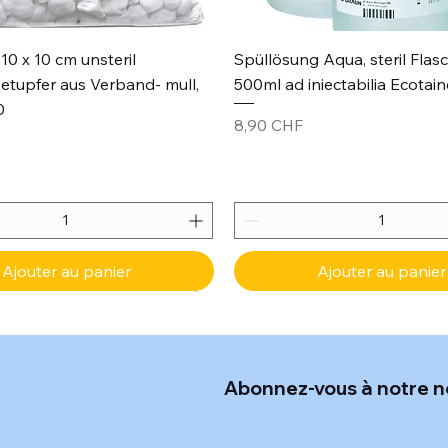
Aperçu rapide
Aperçu rapide
10 x 10 cm unsteril
Spüllösung Aqua, steril Flas
etupfer aus Verband- mull,
500ml ad iniectabilia Ecotain
0
Prix
8,90 CHF
Ajouter au panier
Ajouter au panier
Abonnez-vous à notre n