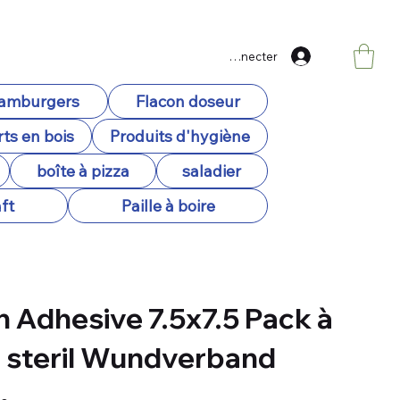
Se connecter
hamburgers
Flacon doseur
ts en bois
Produits d'hygiène
boîte à pizza
saladier
ft
Paille à boire
n Adhesive 7.5x7.5 Pack à
, steril Wundverband