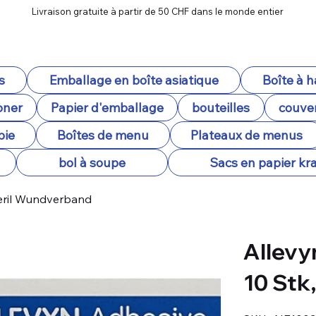
Livraison gratuite à partir de 50 CHF dans le monde entier
s
Emballage en boîte asiatique
Boîte à 
oner
Papier d'emballage
bouteilles
couver
pie
Boîtes de menu
Plateaux de menus
bol à soupe
Sacs en papier kra
steril Wundverband
Allevy
10 Stk
SKU