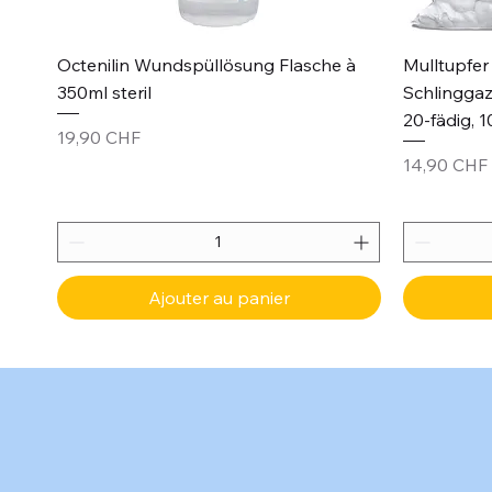
Aperçu rapide
Octenilin Wundspüllösung Flasche à
Mulltupfer 
350ml steril
Schlinggaz
20-fädig, 1
Prix
19,90 CHF
Prix
14,90 CHF
Ajouter au panier