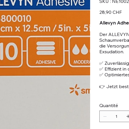
SKU :
NE100
NE10020
Prix
28,90 CHF
Allevyn Adhes
Der ALLEVYN A
Schaumverband
die Versorgun
Exsudation.
✅ Zuverlässig
✅ Effizient i
✅ Optimiertes
👉 Jetzt beste
Quantité