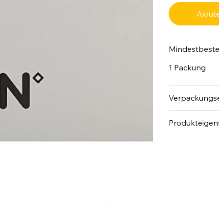
Ajoute
Mindestbest
1 Packung
Verpackungse
Produkteige