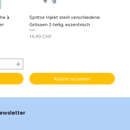
Aperçu rapide
che à
Spritze Injekt steril verschiedene
er
Grössen 2-teilig, exzentrisch
Prix
14,90 CHF
Ajouter au panier
ewsletter