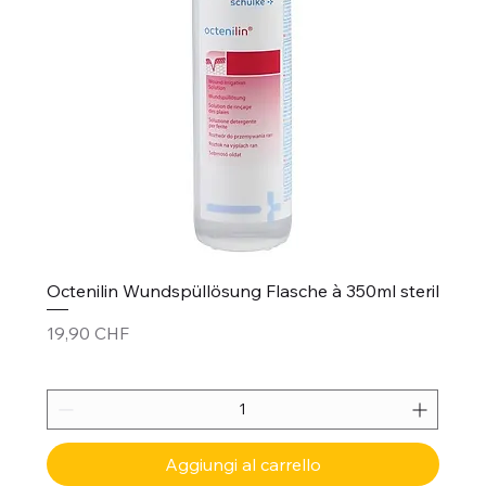
Octenilin Wundspüllösung Flasche à 350ml steril
Prezzo
19,90 CHF
Aggiungi al carrello