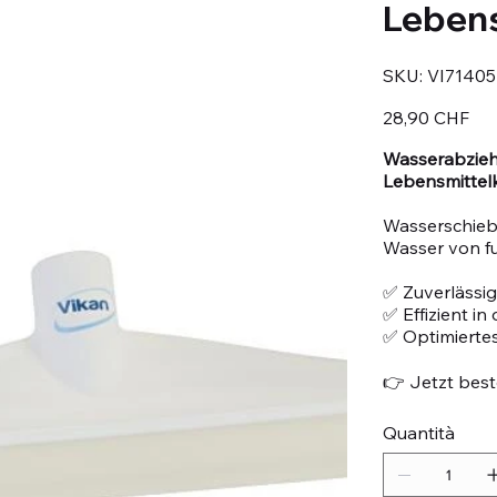
Leben
SKU
SKU:
VI71405
VI71405
Prezzo
28,90 CHF
Wasserabziehe
Lebensmittel
Wasserschiebe
Wasser von f
✅ Zuverlässig
✅ Effizient i
✅ Optimiertes
👉 Jetzt beste
Quantità