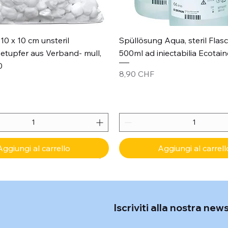
Vista rapida
Vista rapida
10 x 10 cm unsteril
Spüllösung Aqua, steril Flas
etupfer aus Verband- mull,
500ml ad iniectabilia Ecotain
0
Prezzo
8,90 CHF
Aggiungi al carrello
Aggiungi al carrell
Iscriviti alla nostra new