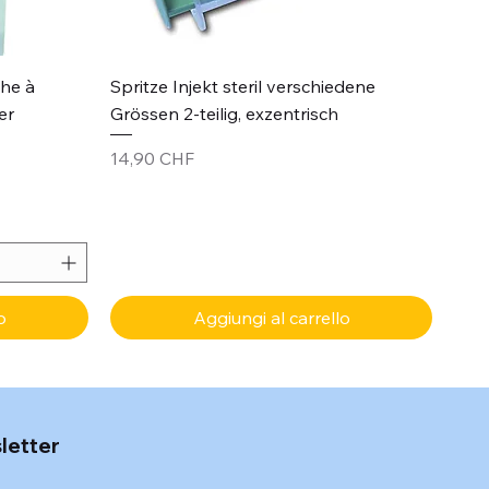
Vista rapida
che à
Spritze Injekt steril verschiedene
er
Grössen 2-teilig, exzentrisch
Prezzo
14,90 CHF
o
Aggiungi al carrello
sletter