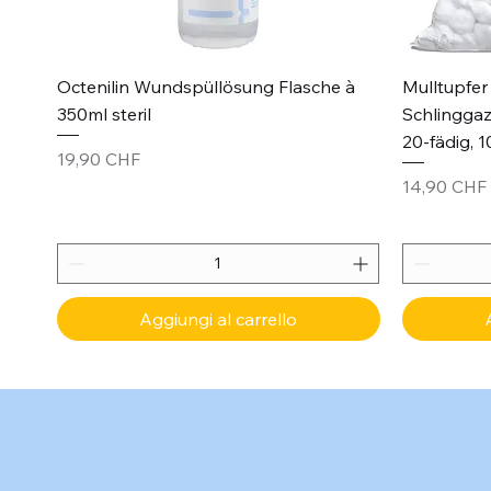
Vista rapida
Octenilin Wundspüllösung Flasche à
Mulltupfer 
350ml steril
Schlinggaz
20-fädig, 1
Prezzo
19,90 CHF
Prezzo
14,90 CHF
Aggiungi al carrello