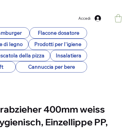
Accedi
hamburger
Flacone dosatore
e di legno
Prodotti per l'igiene
scatola della pizza
Insalatiera
ft
Cannuccia per bere
rabzieher 400mm weiss
ygienisch, Einzellippe PP,