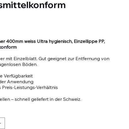
smittelkonform
r 400mm weiss Ultra hygienisch, Einzellippe PP,
konform
r mit Einzelblatt. Gut geeignet zur Entfernung von
ugenlosen Böden.
e Verfügbarkeit
n der Anwendung
 Preis-Leistungs-Verhältnis
llen – schnell geliefert in der Schweiz.