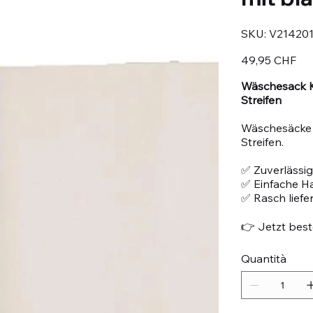
SKU
SKU:
V21420
V214201
Prezzo
49,95 CHF
Wäschesack K
Streifen
Wäschesäcke w
Streifen.
✅ Zuverlässig
✅ Einfache 
✅ Rasch liefe
👉 Jetzt beste
Quantità