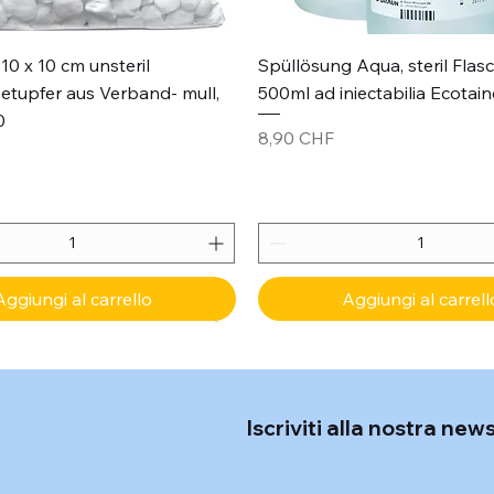
Vista rapida
Vista rapida
10 x 10 cm unsteril
Spüllösung Aqua, steril Flas
etupfer aus Verband- mull,
500ml ad iniectabilia Ecotain
0
Prezzo
8,90 CHF
Aggiungi al carrello
Aggiungi al carrell
Iscriviti alla nostra new