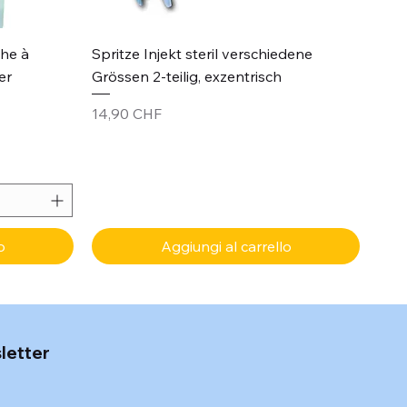
Vista rapida
che à
Spritze Injekt steril verschiedene
er
Grössen 2-teilig, exzentrisch
Prezzo
14,90 CHF
o
Aggiungi al carrello
sletter