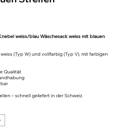
1
nebel weiss/blau Wäschesack weiss mit blauen
eiss (Typ W) und vollfarbig (Typ V), mit farbigen
e Qualität
Handhabung
rbar
llen – schnell geliefert in der Schweiz.