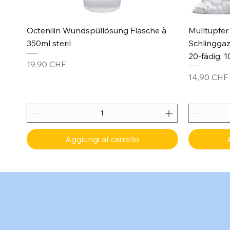
Vista rapida
Octenilin Wundspüllösung Flasche à
Mulltupfer 
350ml steril
Schlinggaz
20-fädig, 1
Prezzo
19,90 CHF
Prezzo
14,90 CHF
Aggiungi al carrello