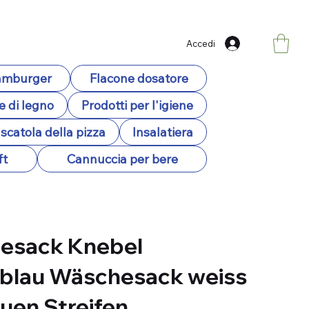
Accedi
hamburger
Flacone dosatore
e di legno
Prodotti per l'igiene
scatola della pizza
Insalatiera
ft
Cannuccia per bere
esack Knebel
blau Wäschesack weiss
auen Streifen