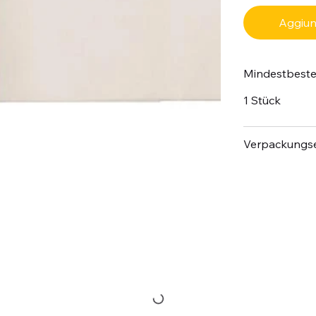
Aggiung
Mindestbest
1 Stück
Verpackungse