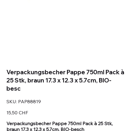
Verpackungsbecher Pappe 750ml Pack à
25 Stk, braun 17.3 x 12.3 x 5.7cm, BIO-
besc
SKU
SKU:
PAP88819
PAP88819
Prezzo
15,50 CHF
Verpackungsbecher Pappe 750ml Pack à 25 Stk,
braun 17.3 x 12.3 x 5.7cm, BIO-besch