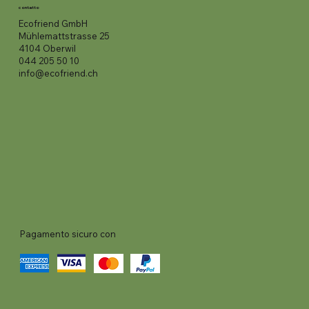
contatto
Ecofriend GmbH
Mühlemattstrasse 25
4104 Oberwil
044 205 50 10
info@ecofriend.ch
Pagamento sicuro con