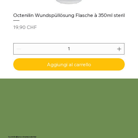
Octenilin Wundspüllösung Flasche à 350ml steril
Prezzo
19,90 CHF
Aggiungi al carrello
Iscriviti alla nostra newsletter