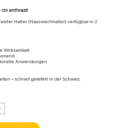
0 cm anthrazit
Twixter Halter (Nasswischhalter) verfügbar in 2
e Wirksamkeit
honend
sionelle Anwendungen
llen – schnell geliefert in der Schweiz.