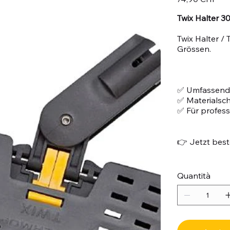
Twix Halter 3
Twix Halter / 
Grössen.
✅ Umfassend
✅ Materialsc
✅ Für profes
👉 Jetzt beste
Quantità