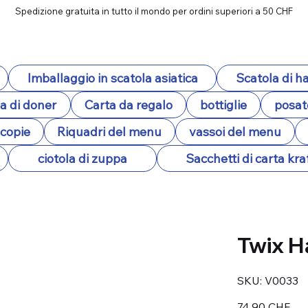
Spedizione gratuita in tutto il mondo per ordini superiori a 50 CHF
Imballaggio in scatola asiatica
Scatola di 
a di doner
Carta da regalo
bottiglie
posat
ocopie
Riquadri del menu
vassoi del menu
ciotola di zuppa
Sacchetti di carta kra
Twix H
SKU
SKU:
V0033
V0033
Prezzo
74,90 CHF