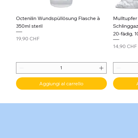
Vista rapida
Octenilin Wundspüllösung Flasche à
Mulltupfer 
350ml steril
Schlinggaz
20-fädig, 1
Prezzo
19,90 CHF
Prezzo
14,90 CHF
Aggiungi al carrello