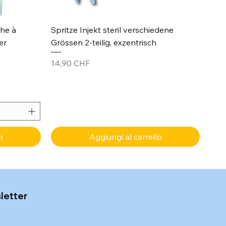
Vista rapida
che à
Spritze Injekt steril verschiedene
er
Grössen 2-teilig, exzentrisch
Prezzo
14,90 CHF
o
Aggiungi al carrello
sletter