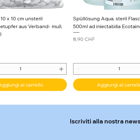
Vista rapida
Vista rapida
10 x 10 cm unsteril
Spüllösung Aqua, steril Flas
etupfer aus Verband- mull,
500ml ad iniectabilia Ecotain
0
Prezzo
8,90 CHF
Aggiungi al carrello
Aggiungi al carrell
Iscriviti alla nostra new