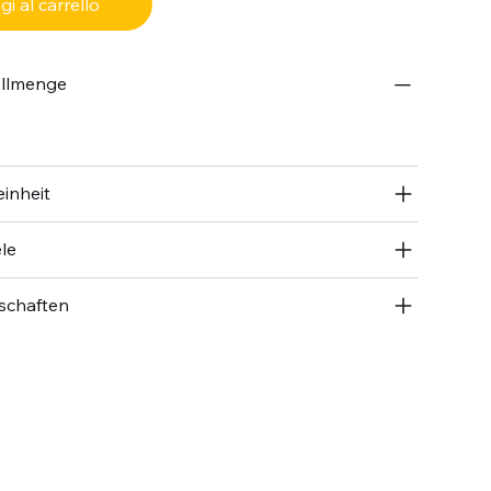
i al carrello
ellmenge
inheit
le
schaften