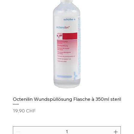
Octenilin Wundspüllösung Flasche à 350ml steril
Prezzo
19,90 CHF