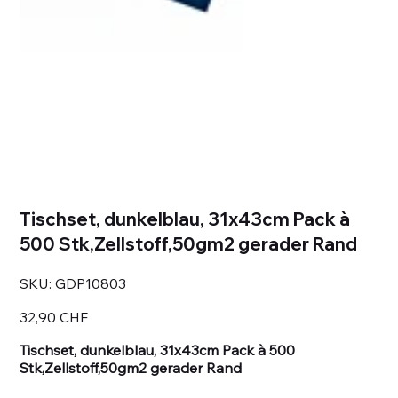
Tischset, dunkelblau, 31x43cm Pack à
500 Stk,Zellstoff,50gm2 gerader Rand
SKU
SKU:
GDP10803
GDP10803
Prezzo
32,90 CHF
Tischset, dunkelblau, 31x43cm Pack à 500
Stk,Zellstoff,50gm2 gerader Rand