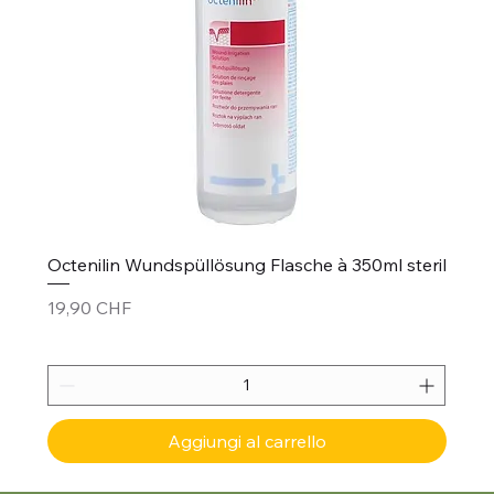
Octenilin Wundspüllösung Flasche à 350ml steril
Prezzo
19,90 CHF
Aggiungi al carrello