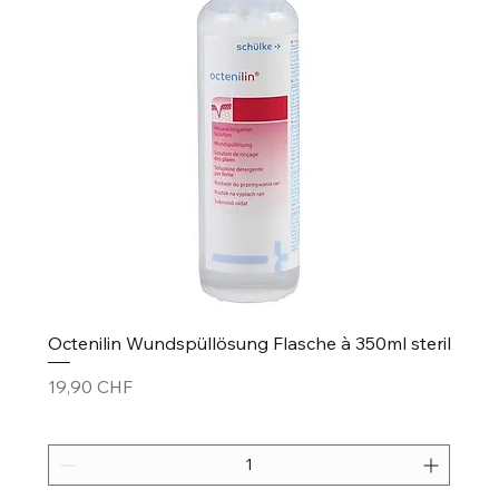
Octenilin Wundspüllösung Flasche à 350ml steril
Prezzo
19,90 CHF