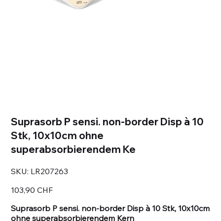
Suprasorb P sensi. non-border Disp à 10
Stk, 10x10cm ohne
superabsorbierendem Ke
SKU
SKU:
LR207263
LR207263
Prezzo
103,90 CHF
Suprasorb P sensi. non-border Disp à 10 Stk, 10x10cm
ohne superabsorbierendem Kern