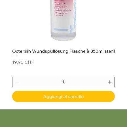
Octenilin Wundspüllösung Flasche à 350ml steril
Prezzo
19,90 CHF
Aggiungi al carrello