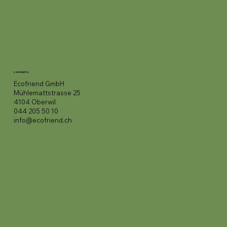
contatto
Ecofriend GmbH
Mühlemattstrasse 25
4104 Oberwil
044 205 50 10
info@ecofriend.ch