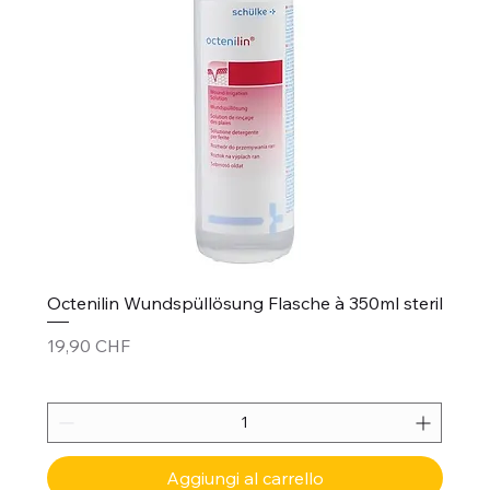
Octenilin Wundspüllösung Flasche à 350ml steril
Prezzo
19,90 CHF
Aggiungi al carrello