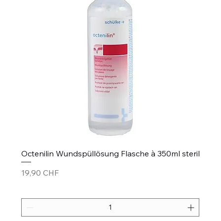
Octenilin Wundspüllösung Flasche à 350ml steril
Prezzo
19,90 CHF