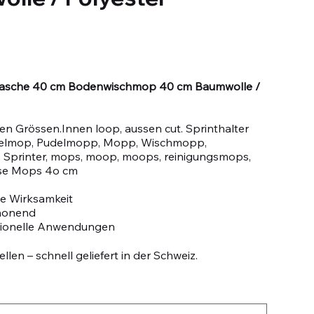
 Tasche 40 cm Bodenwischmop 40 cm Baumwolle /
en Grössen.Innen loop, aussen cut. Sprinthalter
delmop, Pudelmopp, Mopp, Wischmopp,
Sprinter, mops, moop, moops, reinigungsmops,
se Mops 4o cm
e Wirksamkeit
honend
sionelle Anwendungen
llen – schnell geliefert in der Schweiz.