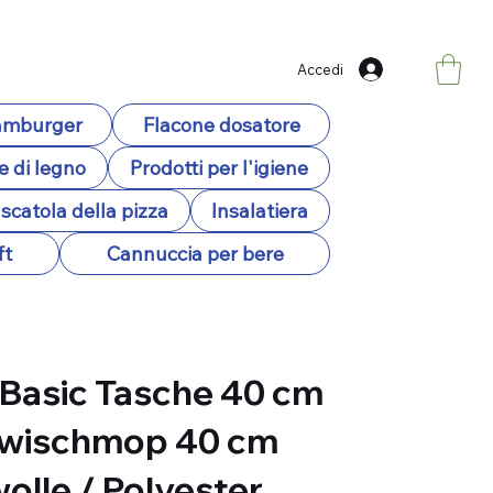
Accedi
hamburger
Flacone dosatore
e di legno
Prodotti per l'igiene
scatola della pizza
Insalatiera
ft
Cannuccia per bere
 Basic Tasche 40 cm
wischmop 40 cm
lle / Polyester