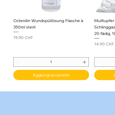
Vista rapida
Octenilin Wundspüllösung Flasche à
Mulltupfer 
350ml steril
Schlinggaz
20-fädig, 1
Prezzo
19,90 CHF
Prezzo
14,90 CHF
Aggiungi al carrello