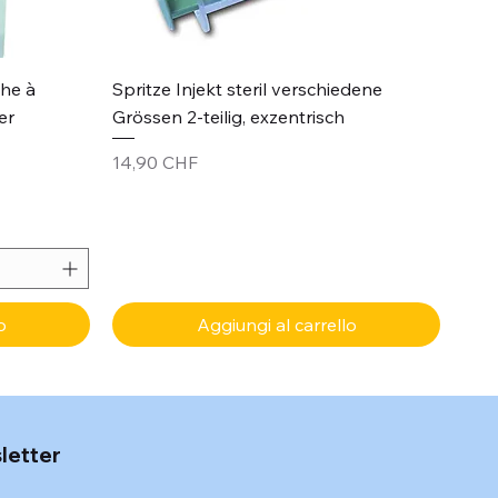
Vista rapida
che à
Spritze Injekt steril verschiedene
er
Grössen 2-teilig, exzentrisch
Prezzo
14,90 CHF
o
Aggiungi al carrello
sletter