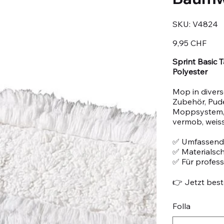
SKU
SKU:
V4824
V4824
Prezzo
9,95 CHF
Sprint Basic
Polyester
Mop in divers
Zubehör, Pu
Moppsystem, 
vermob, weis
✅ Umfassend
✅ Materialsc
✅ Für profes
👉 Jetzt beste
Folla