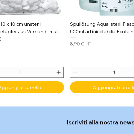
Vista rapida
Vista rapida
10 x 10 cm unsteril
Spüllösung Aqua, steril Flas
etupfer aus Verband- mull,
500ml ad iniectabilia Ecotain
0
Prezzo
8,90 CHF
Aggiungi al carrello
Aggiungi al carrell
Iscriviti alla nostra new