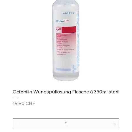
Octenilin Wundspüllösung Flasche à 350ml steril
Prezzo
19,90 CHF