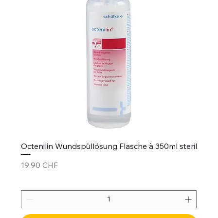
Octenilin Wundspüllösung Flasche à 350ml steril
Prezzo
19,90 CHF