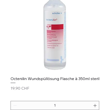
Octenilin Wundspüllösung Flasche à 350ml steril
Prezzo
19,90 CHF