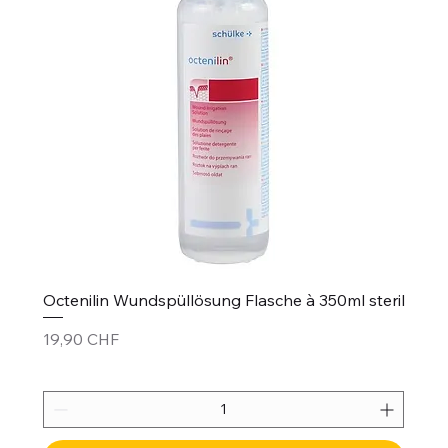
Octenilin Wundspüllösung Flasche à 350ml steril
Prezzo
19,90 CHF