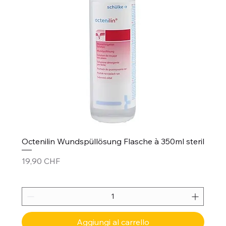
Octenilin Wundspüllösung Flasche à 350ml steril
Prezzo
19,90 CHF
Aggiungi al carrello