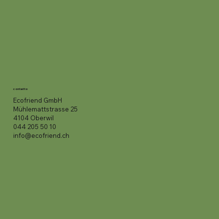
contatto
Ecofriend GmbH
Mühlemattstrasse 25
4104 Oberwil
044 205 50 10
info@ecofriend.ch