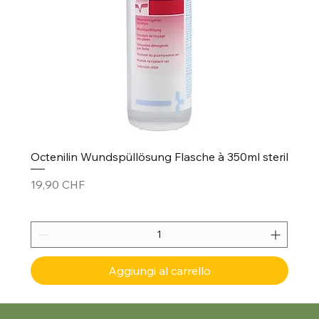
Octenilin Wundspüllösung Flasche à 350ml steril
Prezzo
19,90 CHF
Aggiungi al carrello