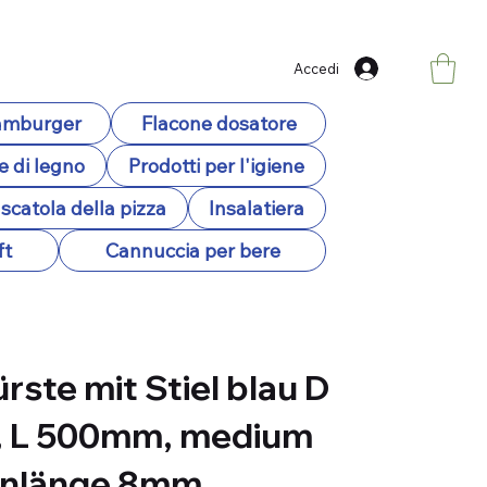
Accedi
hamburger
Flacone dosatore
e di legno
Prodotti per l'igiene
scatola della pizza
Insalatiera
ft
Cannuccia per bere
rste mit Stiel blau D
 L 500mm, medium
enlänge 8mm