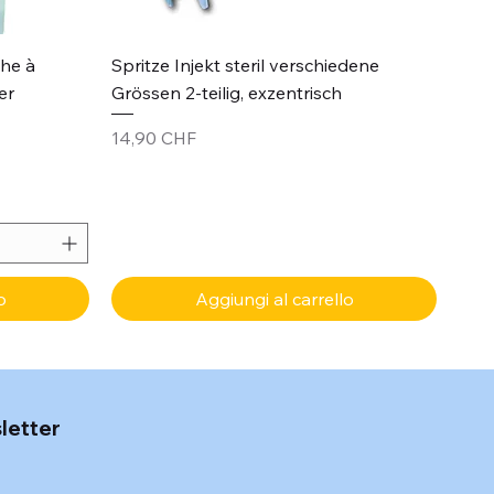
Vista rapida
che à
Spritze Injekt steril verschiedene
er
Grössen 2-teilig, exzentrisch
Prezzo
14,90 CHF
o
Aggiungi al carrello
sletter