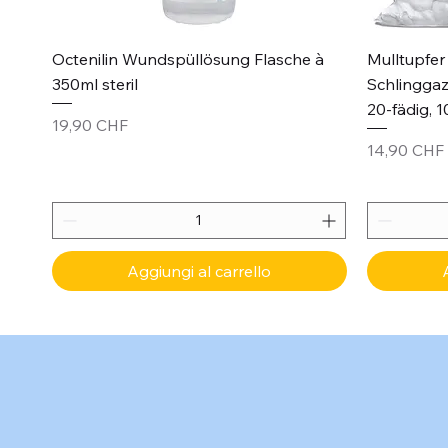
Vista rapida
Octenilin Wundspüllösung Flasche à
Mulltupfer 
350ml steril
Schlinggaz
20-fädig, 1
Prezzo
19,90 CHF
Prezzo
14,90 CHF
Aggiungi al carrello