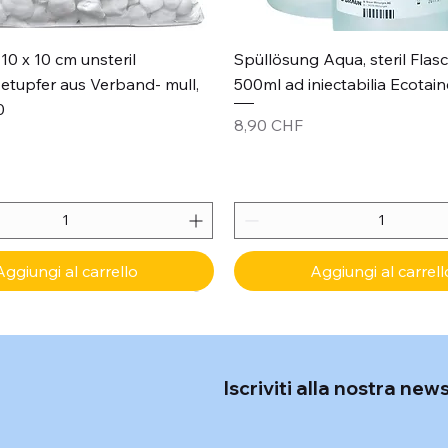
Vista rapida
Vista rapida
10 x 10 cm unsteril
Spüllösung Aqua, steril Flas
etupfer aus Verband- mull,
500ml ad iniectabilia Ecotain
0
Prezzo
8,90 CHF
Aggiungi al carrello
Aggiungi al carrell
Iscriviti alla nostra new