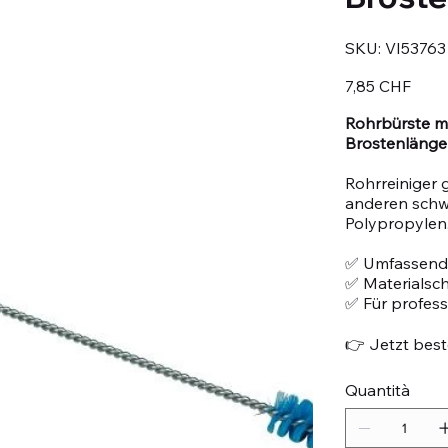
SKU
SKU:
VI53763
VI53763
Prezzo
7,85 CHF
Rohrbürste m
Brostenläng
Rohrreiniger 
anderen schwe
Polypropylen
✅ Umfassend
✅ Materialsc
✅ Für profes
👉 Jetzt beste
Quantità