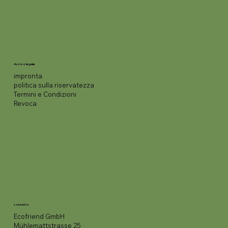
Avviso legale
impronta
politica sulla riservatezza
Termini e Condizioni
Revoca
contatto
Ecofriend GmbH
Mühlemattstrasse 25