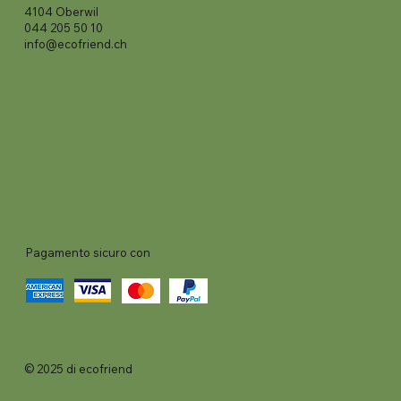
4104 Oberwil
044 205 50 10
info@ecofriend.ch
Pagamento sicuro con
© 2025 di ecofriend