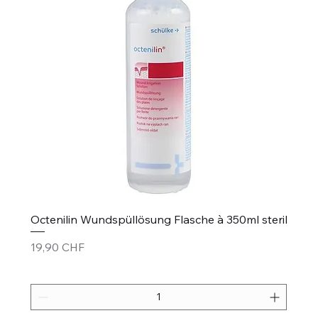
Octenilin Wundspüllösung Flasche à 350ml steril
Prezzo
19,90 CHF