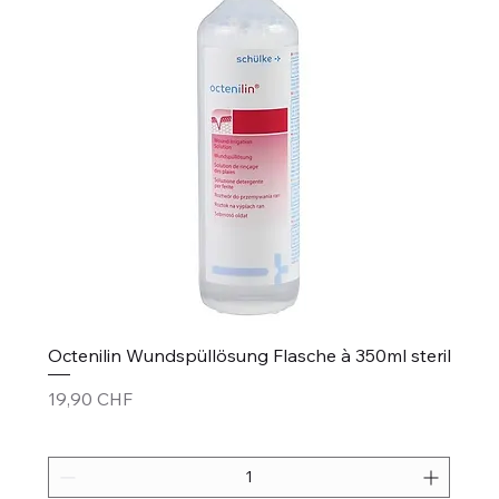
Octenilin Wundspüllösung Flasche à 350ml steril
Prezzo
19,90 CHF