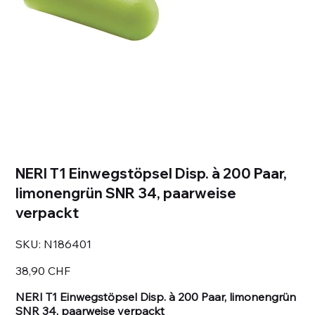
NERI T1 Einwegstöpsel Disp. à 200 Paar,
limonengrün SNR 34, paarweise
verpackt
SKU
SKU:
N186401
N186401
Prezzo
38,90 CHF
NERI T1 Einwegstöpsel Disp. à 200 Paar, limonengrün
SNR 34, paarweise verpackt