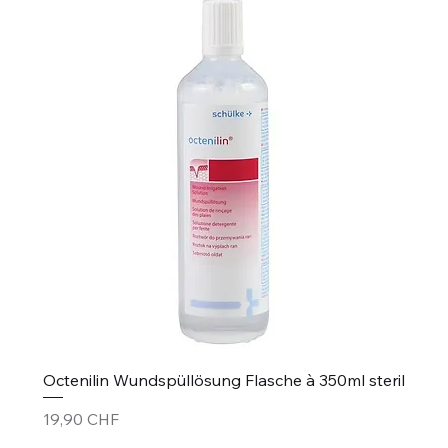
Octenilin Wundspüllösung Flasche à 350ml steril
Prezzo
19,90 CHF