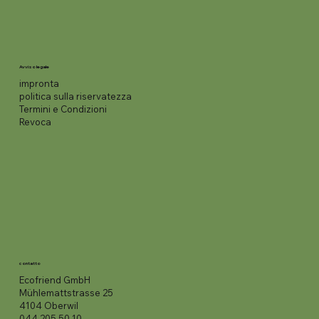
Avviso legale
impronta
politica sulla riservatezza
Termini e Condizioni
Revoca
contatto
Ecofriend GmbH
Mühlemattstrasse 25
4104 Oberwil
044 205 50 10