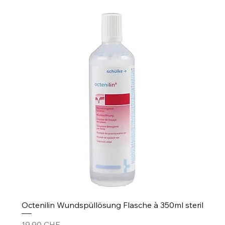
Octenilin Wundspüllösung Flasche à 350ml steril
Prezzo
19,90 CHF