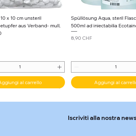
Vista rapida
Vista rapida
10 x 10 cm unsteril
Spüllösung Aqua, steril Flas
etupfer aus Verband- mull,
500ml ad iniectabilia Ecotain
0
Prezzo
8,90 CHF
Aggiungi al carrello
Aggiungi al carrell
Iscriviti alla nostra new