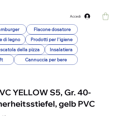
Accedi
hamburger
Flacone dosatore
e di legno
Prodotti per l'igiene
scatola della pizza
Insalatiera
ft
Cannuccia per bere
VC YELLOW S5, Gr. 40-
herheitsstiefel, gelb PVC