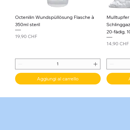
Vista rapida
Octenilin Wundspüllösung Flasche à
Mulltupfer 
350ml steril
Schlinggaz
20-fädig, 1
Prezzo
19,90 CHF
Prezzo
14,90 CHF
Aggiungi al carrello