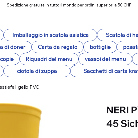
Spedizione gratuita in tutto il mondo per ordini superiori a 50 CHF
Imballaggio in scatola asiatica
Scatola di 
a di doner
Carta da regalo
bottiglie
posat
ocopie
Riquadri del menu
vassoi del menu
ciotola di zuppa
Sacchetti di carta kra
stiefel, gelb PVC
NERI P
45 Sic
SKU