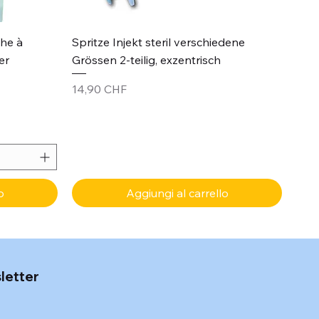
Vista rapida
che à
Spritze Injekt steril verschiedene
er
Grössen 2-teilig, exzentrisch
Prezzo
14,90 CHF
o
Aggiungi al carrello
sletter