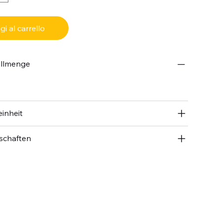
i al carrello
ellmenge
inheit
schaften