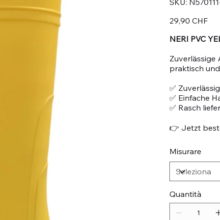
SKU:
N570111
N570111-
40
Prezzo
29,90 CHF
NERI PVC YELL
Zuverlässige 
praktisch und 
✅ Zuverlässig
✅ Einfache 
✅ Rasch liefe
👉 Jetzt beste
Misurare
Quantità