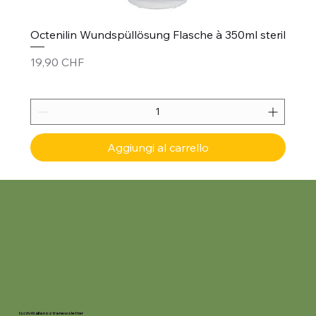
Octenilin Wundspüllösung Flasche à 350ml steril
Prezzo
19,90 CHF
Aggiungi al carrello
Iscriviti alla nostra newsletter