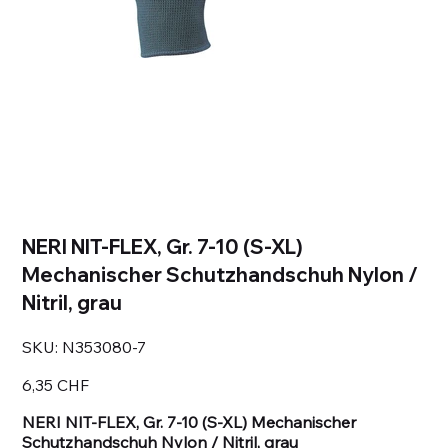
NERI NIT-FLEX, Gr. 7-10 (S-XL)
Mechanischer Schutzhandschuh Nylon /
Nitril, grau
SKU
SKU:
N353080-7
N353080-
7
Prezzo
6,35 CHF
NERI NIT-FLEX, Gr. 7-10 (S-XL) Mechanischer
Schutzhandschuh Nylon / Nitril, grau