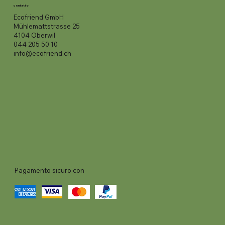
contatto
Ecofriend GmbH
Mühlemattstrasse 25
4104 Oberwil
044 205 50 10
info@ecofriend.ch
Pagamento sicuro con