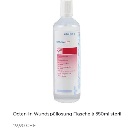
Octenilin Wundspüllösung Flasche à 350ml steril
Prezzo
19,90 CHF