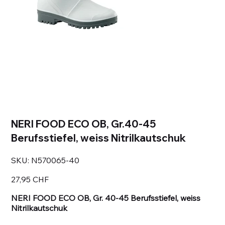
NERI FOOD ECO OB, Gr.40-45
Berufsstiefel, weiss Nitrilkautschuk
SKU
SKU:
N570065-40
N570065-
40
Prezzo
27,95 CHF
NERI FOOD ECO OB, Gr. 40-45 Berufsstiefel, weiss
Nitrilkautschuk