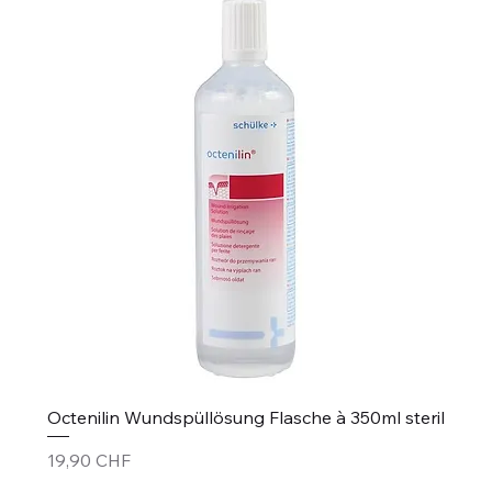
Octenilin Wundspüllösung Flasche à 350ml steril
Prezzo
19,90 CHF