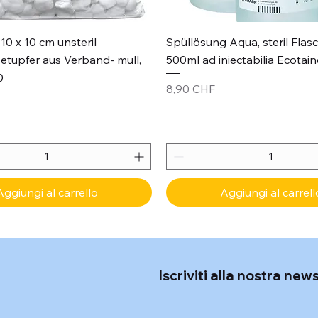
Vista rapida
Vista rapida
10 x 10 cm unsteril
Spüllösung Aqua, steril Flas
etupfer aus Verband- mull,
500ml ad iniectabilia Ecotain
0
Prezzo
8,90 CHF
Aggiungi al carrello
Aggiungi al carrell
Iscriviti alla nostra new