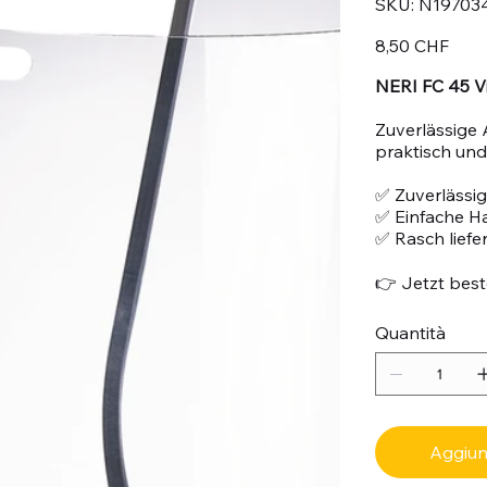
SKU:
N19703
N197034
Prezzo
8,50 CHF
NERI FC 45 Vi
Zuverlässige 
praktisch und 
✅ Zuverlässig
✅ Einfache 
✅ Rasch liefe
👉 Jetzt beste
Quantità
Aggiung