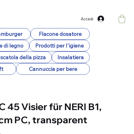
Accedi
hamburger
Flacone dosatore
e di legno
Prodotti per l'igiene
scatola della pizza
Insalatiera
ft
Cannuccia per bere
C 45 Visier für NERI B1,
cm PC, transparent