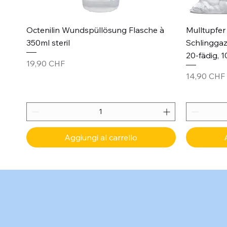
Vista rapida
Octenilin Wundspüllösung Flasche à
Mulltupfer 
350ml steril
Schlinggaz
20-fädig, 1
Prezzo
19,90 CHF
Prezzo
14,90 CHF
Aggiungi al carrello