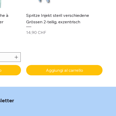
Vista rapida
che à
Spritze Injekt steril verschiedene
er
Grössen 2-teilig, exzentrisch
Prezzo
14,90 CHF
o
Aggiungi al carrello
sletter