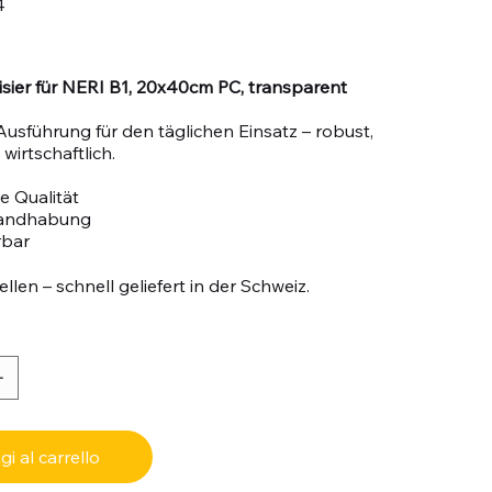
4
sier für NERI B1, 20x40cm PC, transparent
Ausführung für den täglichen Einsatz – robust,
wirtschaftlich.
e Qualität
Handhabung
rbar
llen – schnell geliefert in der Schweiz.
i al carrello