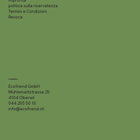
impronta
politica sulla riservatezza
Termini e Condizioni
Revoca
contatto
Ecofriend GmbH
Mühlemattstrasse 25
4104 Oberwil
044 205 50 10
info@ecofriend.ch