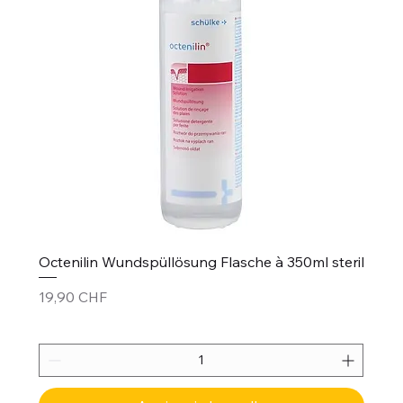
Octenilin Wundspüllösung Flasche à 350ml steril
Prezzo
19,90 CHF