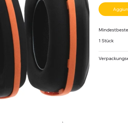
Aggiung
Mindestbest
1 Stück
Verpackungse