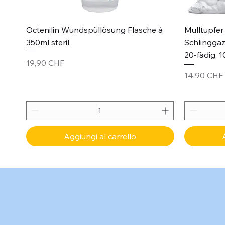
Vista rapida
Octenilin Wundspüllösung Flasche à
Mulltupfer 
350ml steril
Schlinggaz
20-fädig, 1
Prezzo
19,90 CHF
Prezzo
14,90 CHF
Aggiungi al carrello