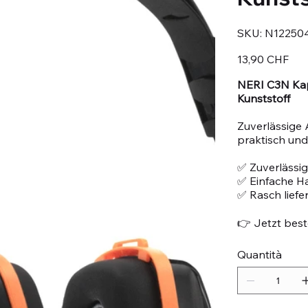
SKU
SKU:
N12250
N122504
Prezzo
13,90 CHF
NERI C3N Kap
Kunststoff
Zuverlässige 
praktisch und 
✅ Zuverlässig
✅ Einfache 
✅ Rasch liefe
👉 Jetzt beste
Quantità