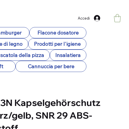
Accedi
hamburger
Flacone dosatore
e di legno
Prodotti per l'igiene
scatola della pizza
Insalatiera
ft
Cannuccia per bere
C3N Kapselgehörschutz
z/gelb, SNR 29 ABS-
toff