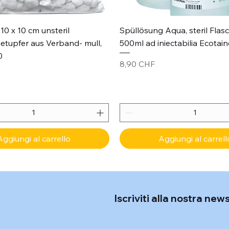
Vista rapida
Vista rapida
10 x 10 cm unsteril
Spüllösung Aqua, steril Flas
etupfer aus Verband- mull,
500ml ad iniectabilia Ecotain
0
Prezzo
8,90 CHF
Aggiungi al carrello
Aggiungi al carrell
Iscriviti alla nostra new