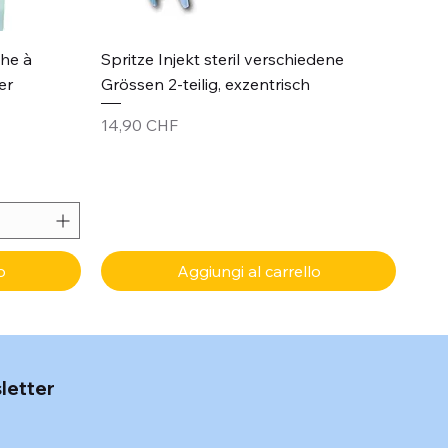
Vista rapida
che à
Spritze Injekt steril verschiedene
er
Grössen 2-teilig, exzentrisch
Prezzo
14,90 CHF
o
Aggiungi al carrello
sletter