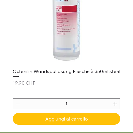
Octenilin Wundspüllösung Flasche à 350ml steril
Prezzo
19,90 CHF
Aggiungi al carrello