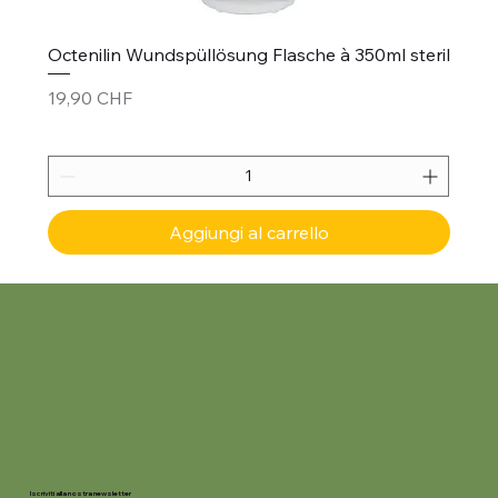
Octenilin Wundspüllösung Flasche à 350ml steril
Prezzo
19,90 CHF
Aggiungi al carrello
Iscriviti alla nostra newsletter