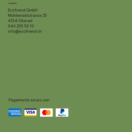
contatto
Ecofriend GmbH
Mühlemattstrasse 25
4104 Oberwil
044 205 50 10
info@ecofriend.ch
Pagamento sicuro con