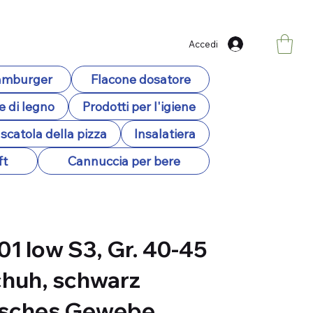
Accedi
hamburger
Flacone dosatore
e di legno
Prodotti per l'igiene
scatola della pizza
Insalatiera
ft
Cannuccia per bere
01 low S3, Gr. 40-45
huh, schwarz
isches Gewebe