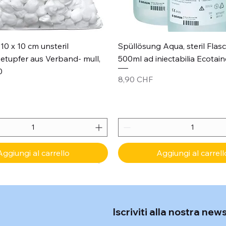
Vista rapida
Vista rapida
10 x 10 cm unsteril
Spüllösung Aqua, steril Flas
etupfer aus Verband- mull,
500ml ad iniectabilia Ecotain
0
Prezzo
8,90 CHF
Aggiungi al carrello
Aggiungi al carrell
Iscriviti alla nostra new