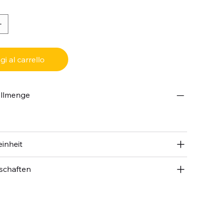
i al carrello
ellmenge
inheit
schaften