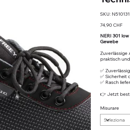
SKU
SKU:
N510131
N510131-
40
Prezzo
74,90 CHF
NERI 301 low 
Gewebe
Zuverlässige 
praktisch und 
✅ Zuverlässig
✅ Sicherheit 
✅ Rasch liefe
👉 Jetzt beste
Misurare