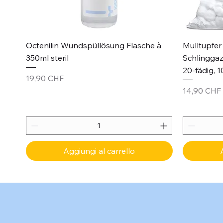
Vista rapida
Octenilin Wundspüllösung Flasche à
Mulltupfer 
350ml steril
Schlinggaz
20-fädig, 1
Prezzo
19,90 CHF
Prezzo
14,90 CHF
Aggiungi al carrello