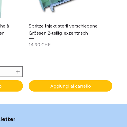
Vista rapida
che à
Spritze Injekt steril verschiedene
er
Grössen 2-teilig, exzentrisch
Prezzo
14,90 CHF
o
Aggiungi al carrello
sletter