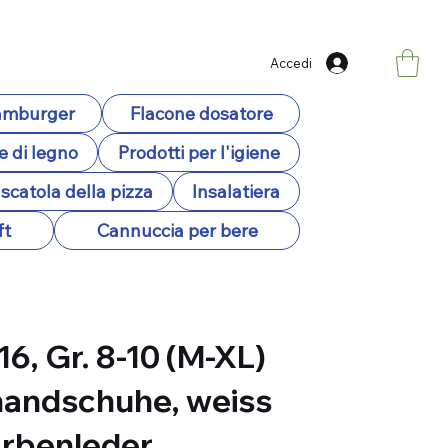
Accedi
hamburger
Flacone dosatore
e di legno
Prodotti per l'igiene
scatola della pizza
Insalatiera
ft
Cannuccia per bere
16, Gr. 8-10 (M-XL)
andschuhe, weiss
rbenleder