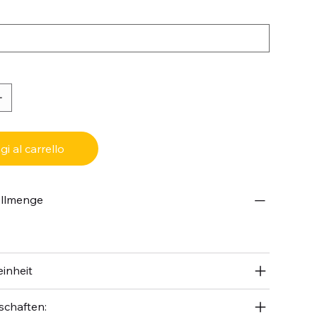
i al carrello
ellmenge
inheit
schaften: