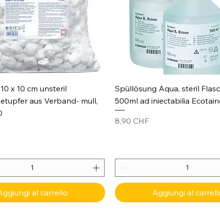
Vista rapida
Vista rapida
10 x 10 cm unsteril
Spüllösung Aqua, steril Flas
etupfer aus Verband- mull,
500ml ad iniectabilia Ecotain
0
Prezzo
8,90 CHF
Aggiungi al carrello
Aggiungi al carrell