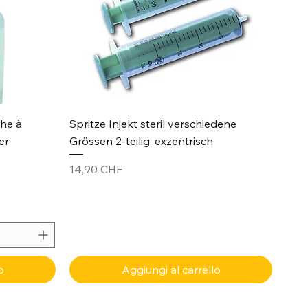
Vista rapida
che à
Spritze Injekt steril verschiedene
er
Grössen 2-teilig, exzentrisch
Prezzo
14,90 CHF
o
Aggiungi al carrello