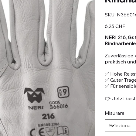
SKU
SKU:
N36601
N366016-
8
Prezzo
6,25 CHF
NERI 216, Gr.
Rindnarbenle
Zuverlässige 
praktisch und 
✅ Hohe Reissf
✅ Guter Trag
✅ Für sensib
👉 Jetzt beste
Misurare