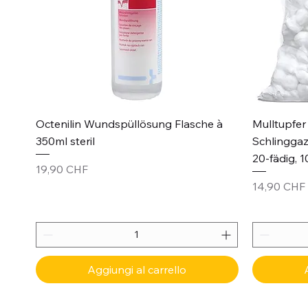
Vista rapida
Octenilin Wundspüllösung Flasche à
Mulltupfer 
350ml steril
Schlinggaz
20-fädig, 1
Prezzo
19,90 CHF
Prezzo
14,90 CHF
Aggiungi al carrello