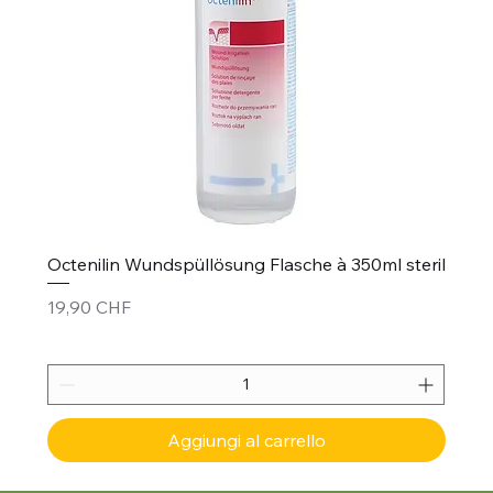
Octenilin Wundspüllösung Flasche à 350ml steril
Prezzo
19,90 CHF
Aggiungi al carrello