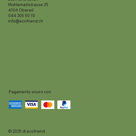
Mühlemattstrasse 25
4104 Oberwil
044 205 50 10
info@ecofriend.ch
Pagamento sicuro con
© 2025 di ecofriend