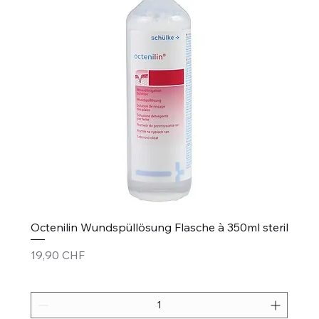
Octenilin Wundspüllösung Flasche à 350ml steril
Prezzo
19,90 CHF