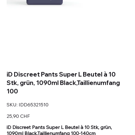
iD Discreet Pants Super L Beutel à 10
Stk, grün, 1090ml Black,Taillienumfang
100
SKU
SKU:
IDD65321510
IDD65321510
Prezzo
25,90 CHF
iD Discreet Pants Super L Beutel à 10 Stk, grün,
1090ml Black,Taillienumfang 100-140cm