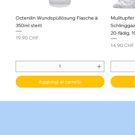
Vista rapida
Octenilin Wundspüllösung Flasche à
Mulltupfer 
350ml steril
Schlinggaz
20-fädig, 1
Prezzo
19,90 CHF
Prezzo
14,90 CHF
Aggiungi al carrello