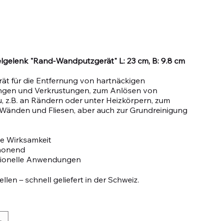
ielgelenk "Rand-Wandputzgerät" L: 23 cm, B: 9.8 cm
ät für die Entfernung von hartnäckigen
gen und Verkrustungen, zum Anlösen von
, z.B. an Rändern oder unter Heizkörpern, zum
Wänden und Fliesen, aber auch zur Grundreinigung
e Wirksamkeit
honend
sionelle Anwendungen
llen – schnell geliefert in der Schweiz.