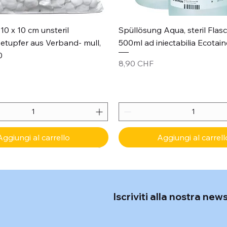
Vista rapida
Vista rapida
10 x 10 cm unsteril
Spüllösung Aqua, steril Flas
etupfer aus Verband- mull,
500ml ad iniectabilia Ecotain
0
Prezzo
8,90 CHF
Aggiungi al carrello
Aggiungi al carrell
Iscriviti alla nostra new