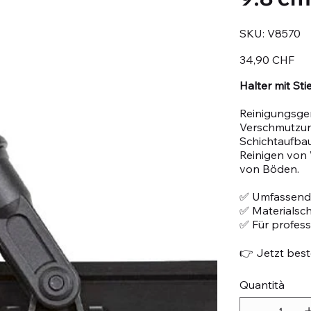
SKU
SKU:
V8570
V8570
Prezzo
34,90 CHF
Halter mit St
Reinigungsger
Verschmutzun
Schichtaufbau
Reinigen von 
von Böden.
✅ Umfassend
✅ Materialsc
✅ Für profes
👉 Jetzt beste
Quantità