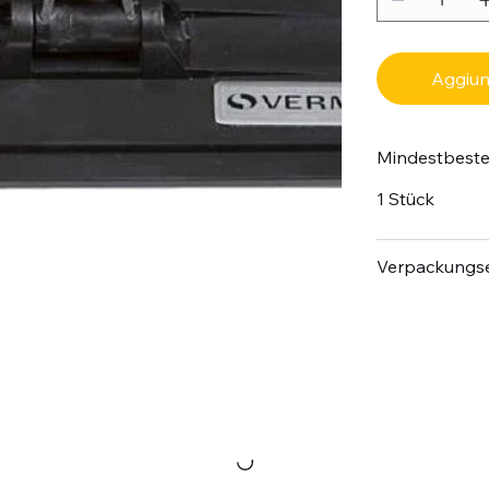
Aggiung
Mindestbest
1 Stück
Verpackungse