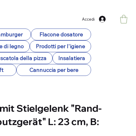
Accedi
hamburger
Flacone dosatore
e di legno
Prodotti per l'igiene
scatola della pizza
Insalatiera
ft
Cannuccia per bere
 mit Stielgelenk "Rand-
tzgerät" L: 23 cm, B: