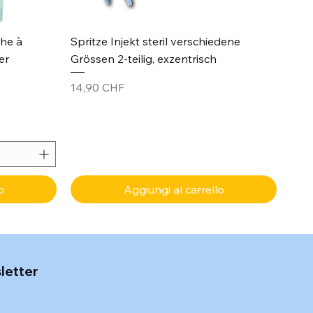
Vista rapida
che à
Spritze Injekt steril verschiedene
er
Grössen 2-teilig, exzentrisch
Prezzo
14,90 CHF
o
Aggiungi al carrello
sletter