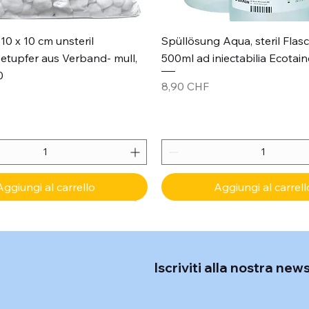
Vista rapida
Vista rapida
10 x 10 cm unsteril
Spüllösung Aqua, steril Flas
etupfer aus Verband- mull,
500ml ad iniectabilia Ecotain
0
Prezzo
8,90 CHF
Aggiungi al carrello
Aggiungi al carrell
Iscriviti alla nostra new