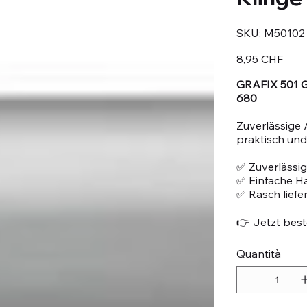
SKU
SKU:
M50102
M50102
Prezzo
8,95 CHF
GRAFIX 501 G
680
Zuverlässige 
praktisch und 
✅ Zuverlässig
✅ Einfache 
✅ Rasch liefe
👉 Jetzt beste
Quantità