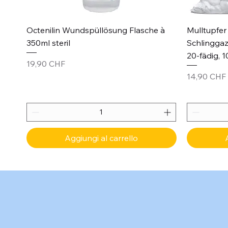
Vista rapida
Octenilin Wundspüllösung Flasche à
Mulltupfer 
350ml steril
Schlinggaz
20-fädig, 1
Prezzo
19,90 CHF
Prezzo
14,90 CHF
Aggiungi al carrello