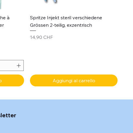
Vista rapida
che à
Spritze Injekt steril verschiedene
er
Grössen 2-teilig, exzentrisch
Prezzo
14,90 CHF
o
Aggiungi al carrello
sletter