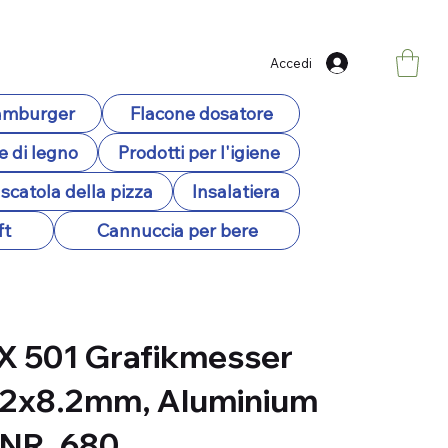
Accedi
hamburger
Flacone dosatore
e di legno
Prodotti per l'igiene
scatola della pizza
Insalatiera
ft
Cannuccia per bere
X 501 Grafikmesser
.2x8.2mm, Aluminium
 NR. 680