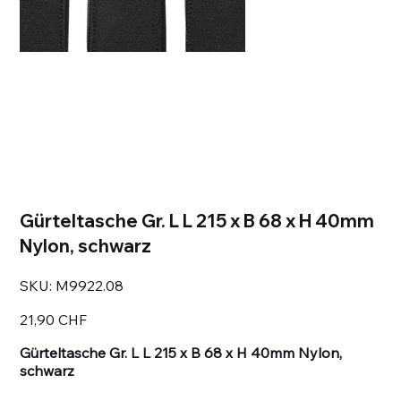
Gürteltasche Gr. L L 215 x B 68 x H 40mm
Nylon, schwarz
SKU
SKU:
M9922.08
M9922.08
Prezzo
21,90 CHF
Gürteltasche Gr. L L 215 x B 68 x H 40mm Nylon,
schwarz