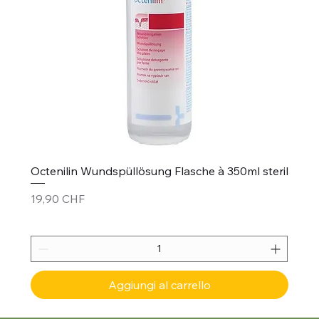
Octenilin Wundspüllösung Flasche à 350ml steril
Prezzo
19,90 CHF
Aggiungi al carrello