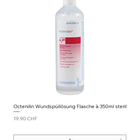
Octenilin Wundspüllösung Flasche à 350ml steril
Prezzo
19,90 CHF