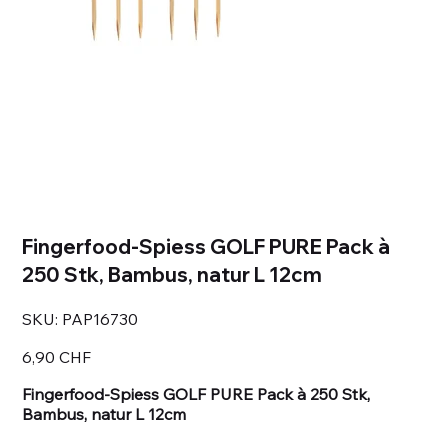
Fingerfood-Spiess GOLF PURE Pack à
250 Stk, Bambus, natur L 12cm
SKU
SKU:
PAP16730
PAP16730
Prezzo
6,90 CHF
Fingerfood-Spiess GOLF PURE Pack à 250 Stk,
Bambus, natur L 12cm