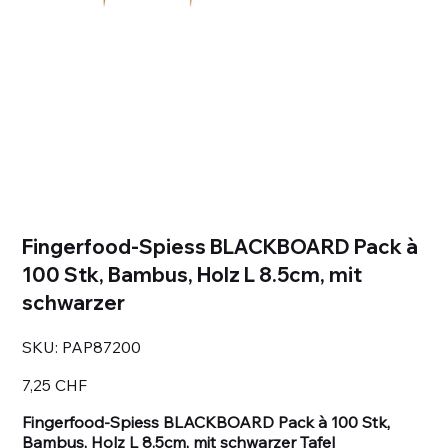
Fingerfood-Spiess BLACKBOARD Pack à
100 Stk, Bambus, Holz L 8.5cm, mit
schwarzer
SKU
SKU:
PAP87200
PAP87200
Prezzo
7,25 CHF
Fingerfood-Spiess BLACKBOARD Pack à 100 Stk,
Bambus, Holz L 8.5cm, mit schwarzer Tafel