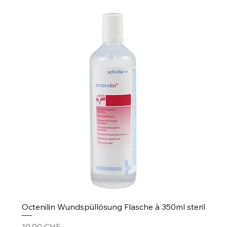
Octenilin Wundspüllösung Flasche à 350ml steril
Prezzo
19,90 CHF