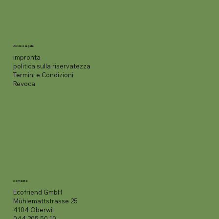
Avviso legale
impronta
politica sulla riservatezza
Termini e Condizioni
Revoca
contatto
Ecofriend GmbH
Mühlemattstrasse 25
4104 Oberwil
044 205 50 10