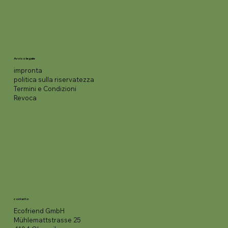
Avviso legale
impronta
politica sulla riservatezza
Termini e Condizioni
Revoca
contatto
Ecofriend GmbH
Mühlemattstrasse 25