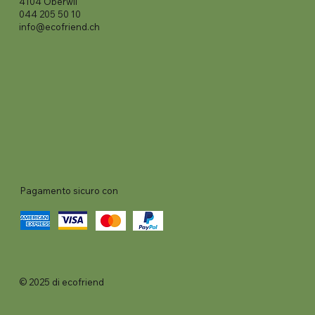
4104 Oberwil
044 205 50 10
info@ecofriend.ch
Pagamento sicuro con
© 2025 di ecofriend