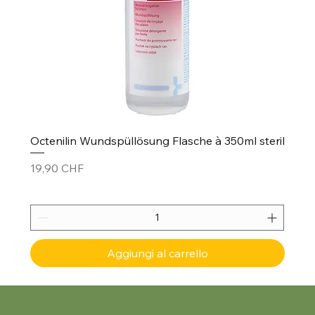
Octenilin Wundspüllösung Flasche à 350ml steril
Prezzo
19,90 CHF
Aggiungi al carrello